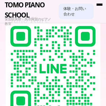
TOMO PIANO
体験・お問い
SCHOOL
合わせ
Yano Kure
安芸区矢野・呉市阿賀のピアノ
教室